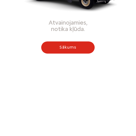
Atvainojamies,
notika kļūda.
Sākums