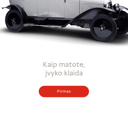
Kaip matote,
įvyko klaida
Pirmas