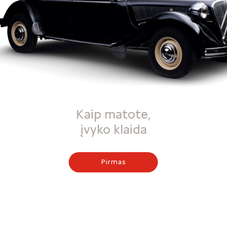
Kaip matote,
įvyko klaida
Pirmas