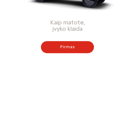
Kaip matote,
įvyko klaida
Pirmas