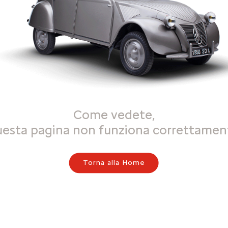
Come vedete,
uesta pagina non funziona correttamen
Torna alla Home