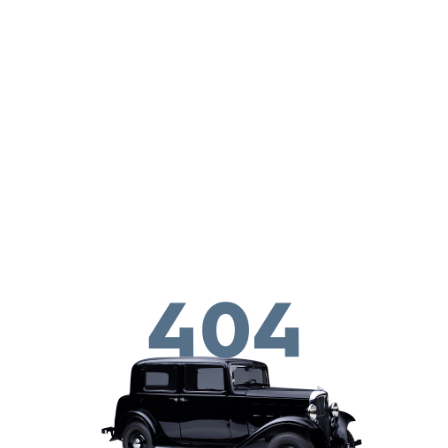
Skoči na glavni sadržaj