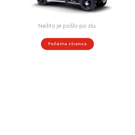
Nešto je pošlo po zlu.
Početna stranica