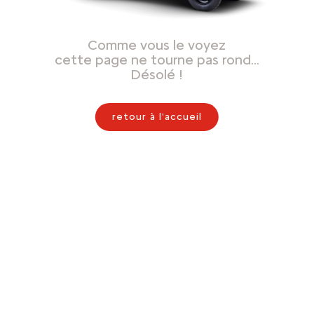
Comme vous le voyez
cette page ne tourne pas rond…
Désolé !
retour à l'accueil