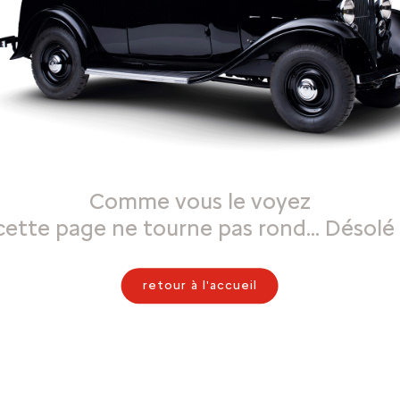
Comme vous le voyez
cette page ne tourne pas rond… Désolé 
retour à l'accueil