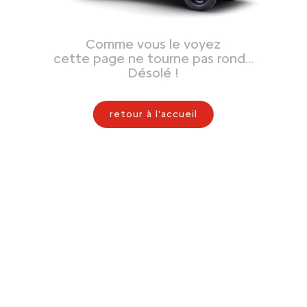
Comme vous le voyez
cette page ne tourne pas rond…
Désolé !
retour à l'accueil