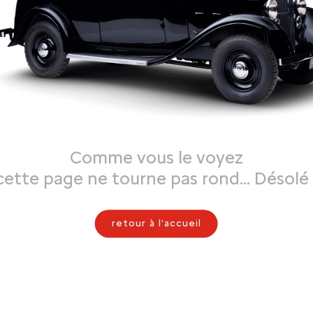
Comme vous le voyez
cette page ne tourne pas rond… Désolé 
retour à l'accueil