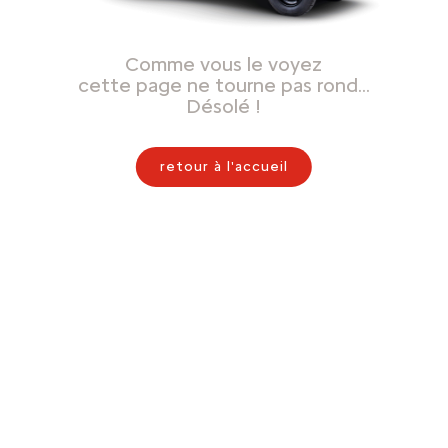
Comme vous le voyez
cette page ne tourne pas rond…
Désolé !
retour à l'accueil