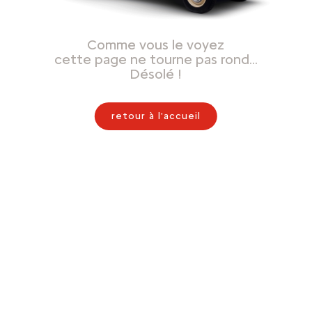
Comme vous le voyez
cette page ne tourne pas rond…
Désolé !
retour à l'accueil