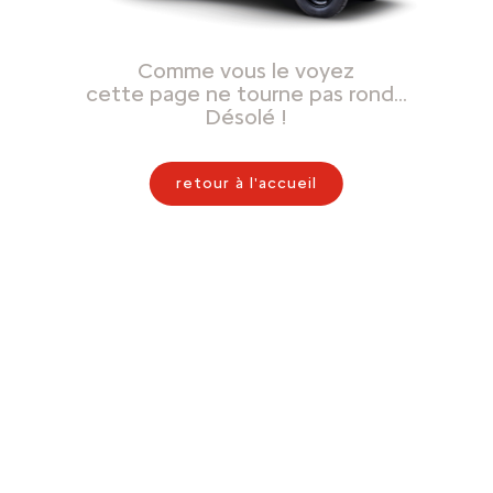
Comme vous le voyez
cette page ne tourne pas rond…
Désolé !
retour à l'accueil