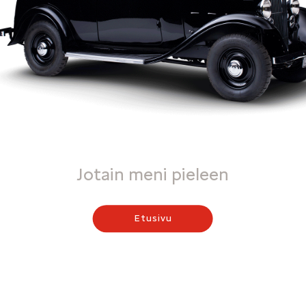
Jotain meni pieleen
Etusivu