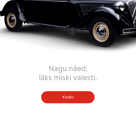
Nagu näed,
läks miski valesti.
Kodu