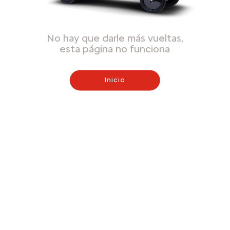
No hay que darle más vueltas,
esta página no funciona
Inicio