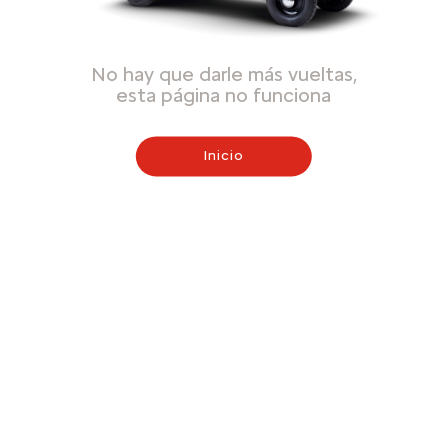
No hay que darle más vueltas,
esta página no funciona
Inicio