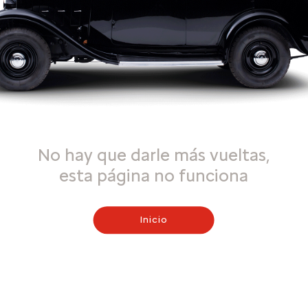
No hay que darle más vueltas,
esta página no funciona
Inicio