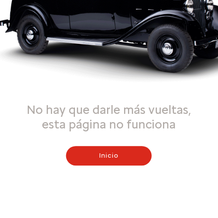
No hay que darle más vueltas,
esta página no funciona
Inicio