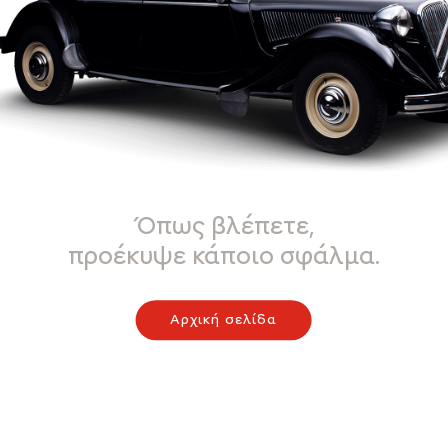
Όπως βλέπετε,
προέκυψε κάποιο σφάλμα.
Αρχική σελίδα