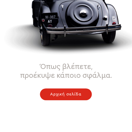
Όπως βλέπετε,
προέκυψε κάποιο σφάλμα.
Αρχική σελίδα