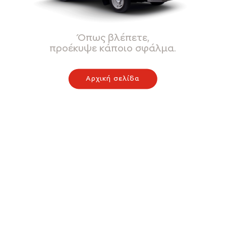
Όπως βλέπετε,
προέκυψε κάποιο σφάλμα.
Αρχική σελίδα