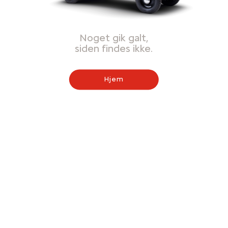
Noget gik galt,
siden findes ikke.
Hjem