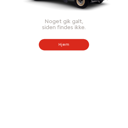
Noget gik galt,
siden findes ikke.
Hjem