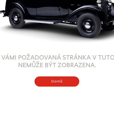
 VÁMI POŽADOVANÁ STRÁNKA V TUTO
NEMŮŽE BÝT ZOBRAZENA.
Domů