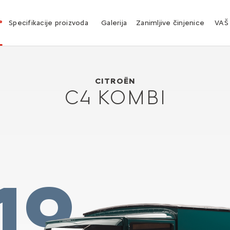
°
Specifikacije proizvoda
Galerija
Zanimljive činjenice
VAŠ
Citroën C4 KOMBI
1931
CITROËN
C4 KOMBI
19