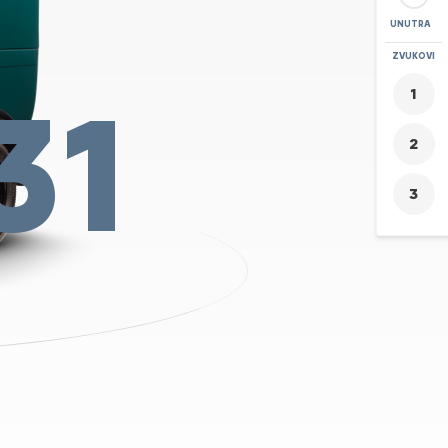
UNUTRA
POVEĆAJ
ZVUKOVI
+
31
-