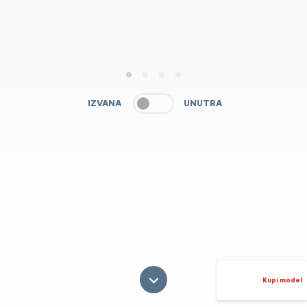
1
2
3
4
IZVANA
UNUTRA
Kupi model