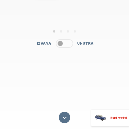
1
2
3
4
IZVANA
UNUTRA
Kupi model