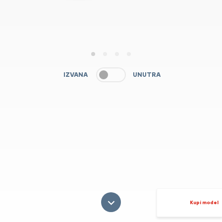
1
2
3
4
IZVANA
UNUTRA
Kupi model