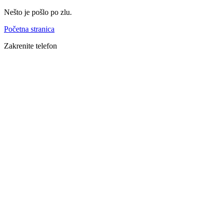
Skoči
Nešto je pošlo po zlu.
na
Početna stranica
glavni
sadržaj
Zakrenite telefon