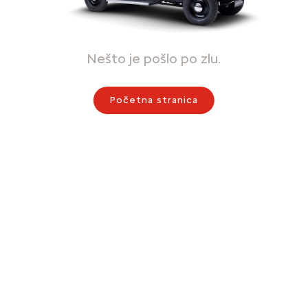
Nešto je pošlo po zlu.
Početna stranica