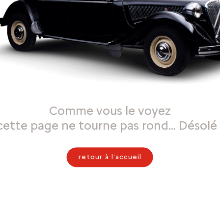
Comme vous le voyez
cette page ne tourne pas rond… Désolé 
retour à l'accueil