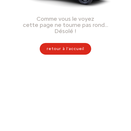
Comme vous le voyez
cette page ne tourne pas rond…
Désolé !
retour à l'accueil