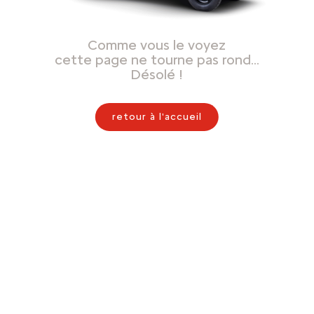
Comme vous le voyez
cette page ne tourne pas rond…
Désolé !
retour à l'accueil