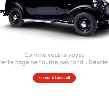
Comme vous le voyez
cette page ne tourne pas rond… Désolé 
retour à l'accueil