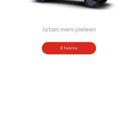
Jotain meni pieleen
Etusivu