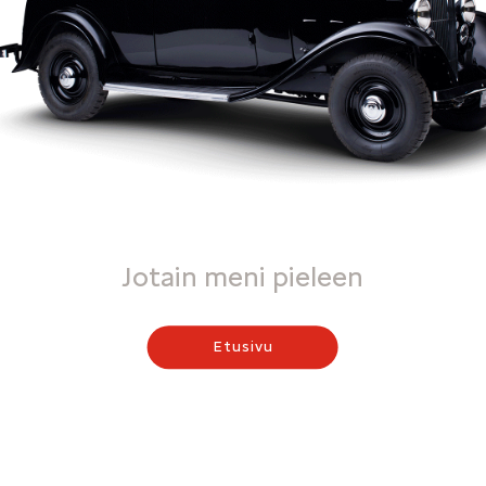
Jotain meni pieleen
Etusivu