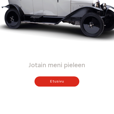
Jotain meni pieleen
Etusivu