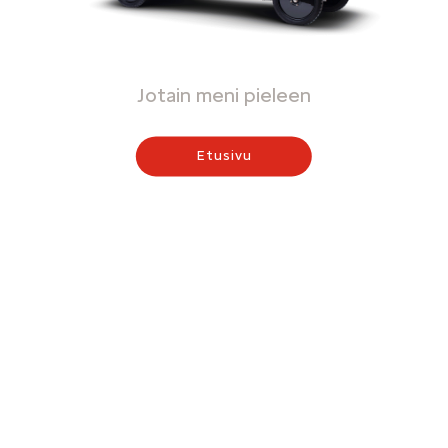
Jotain meni pieleen
Etusivu