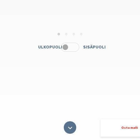
1
2
3
4
ULKOPUOLI
SISÄPUOLI
Osta malli