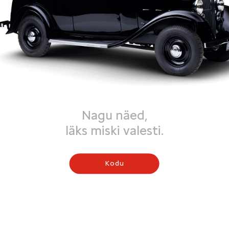
Nagu näed,
läks miski valesti.
Kodu