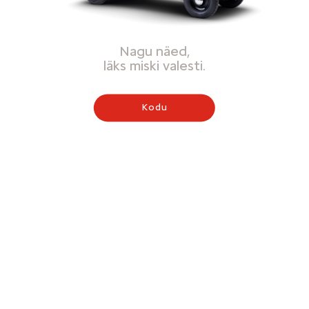
Nagu näed,
läks miski valesti.
Kodu