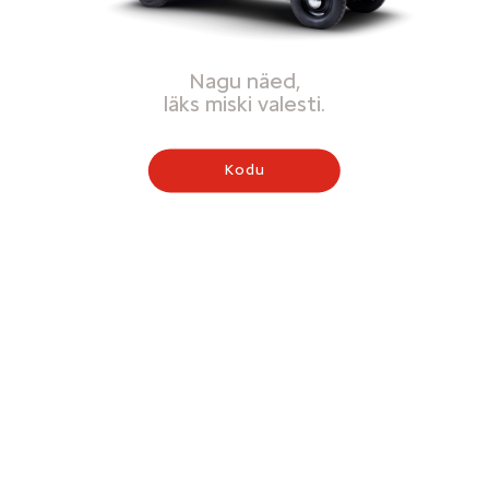
Nagu näed,
läks miski valesti.
Kodu