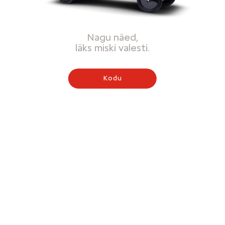
Nagu näed,
läks miski valesti.
Kodu