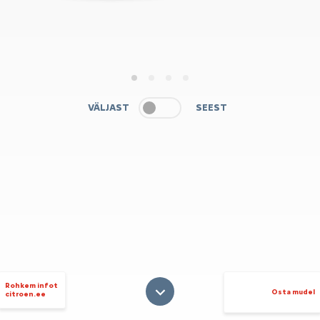
1
2
3
4
VÄLJAST
SEEST
Rohkem infot
Osta mudel
citroen.ee