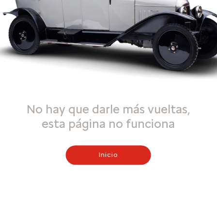
No hay que darle más vueltas,
esta página no funciona
Inicio