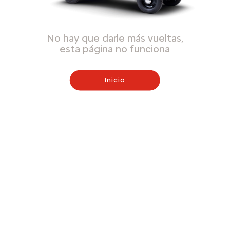
No hay que darle más vueltas,
esta página no funciona
Inicio