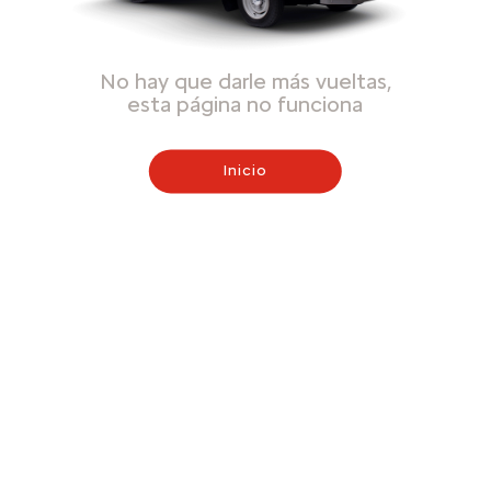
No hay que darle más vueltas,
esta página no funciona
Inicio