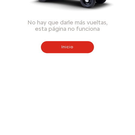
No hay que darle más vueltas,
esta página no funciona
Inicio