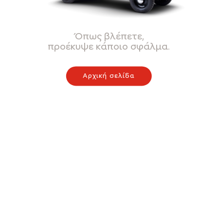
Όπως βλέπετε,
προέκυψε κάποιο σφάλμα.
Αρχική σελίδα